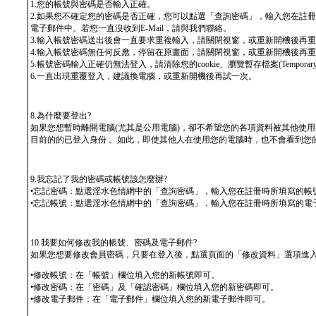
1.您的帳號與密碼是否輸入正確。
2.如果您不確定您的密碼是否正確，您可以點選「查詢密碼」，輸入您在註
電子郵件中。若您一直沒收到E-Mail，請與我們聯絡。
3.輸入帳號密碼送出後會一直要求重複輸入，請關閉視窗，或重新開機後再
4.輸入帳號密碼無任何反應，停留在原畫面，請關閉視窗，或重新開機後再
5.帳號密碼輸入正確仍無法登入，請清除您的cookie、瀏覽暫存檔案(Temporary
6.一直出現重覆登入，建議換電腦，或重新開機後再試一次。
8.為什麼要登出?
如果您想暫時離開電腦(尤其是公用電腦)，卻不希望您的各項資料被其他使
目前的的已登入身份 。如此，即使其他人在使用您的電腦時，也不會看到您
9.我忘記了我的密碼或帳號該怎麼辦?
•忘記密碼：點選淫水色情網中的「查詢密碼」，輸入您在註冊時所填寫的帳
•忘記帳號：點選淫水色情網中的「查詢密碼」，輸入您在註冊時所填寫的電
10.我要如何修改我的帳號、密碼及電子郵件?
如果您想要修改會員密碼，只要在登入後，點選頁面的「修改資料」選項進
•修改帳號：在「帳號」欄位填入您的新帳號即可。
•修改密碼：在「密碼」及「確認密碼」欄位填入您的新密碼即可。
•修改電子郵件：在「電子郵件」欄位填入您的新電子郵件即可。