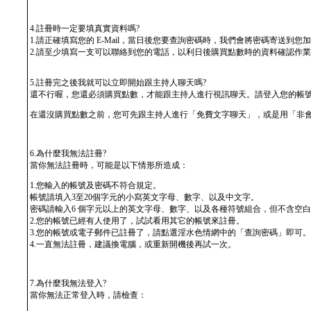
4.註冊時一定要填真實資料嗎?
1.請正確填寫您的 E-Mail，當日後您要查詢密碼時，我們會將密碼寄送到您加入會
2.請至少填寫一支可以聯絡到您的電話，以利日後購買點數時的資料確認作
5.註冊完之後我就可以立即開始跟主持人聊天嗎?
還不行喔，您還必須購買點數，才能跟主持人進行視訊聊天。請登入您的帳號及
在還沒購買點數之前，您可先跟主持人進行「免費文字聊天」，或是用「非
6.為什麼我無法註冊?
當你無法註冊時，可能是以下情形所造成：
1.您輸入的帳號及密碼不符合規定。
帳號請填入3至20個字元的小寫英文字母、數字、以及中文字。
密碼請輸入6 個字元以上的英文字母、數字、以及各種符號組合，但不含空白
2.您的帳號已經有人使用了，試試看用其它的帳號來註冊。
3.您的帳號或電子郵件已註冊了，請點選淫水色情網中的「查詢密碼」即可。
4.一直無法註冊，建議換電腦，或重新開機後再試一次。
7.為什麼我無法登入?
當你無法正常登入時，請檢查：