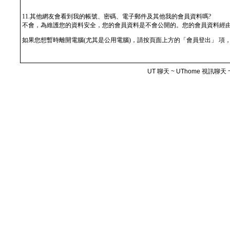
11.其他網友會看到我的帳號、密碼、電子郵件及其他我的會員資料嗎?
不會，為維護您的資料安全，您的會員資料是不會公開的。您的會員資料經
如果您想暫時離開電腦(尤其是公用電腦)，請按頁面上方的「會員登出」 項
UT 聊天 ~ UThome 視訊聊天